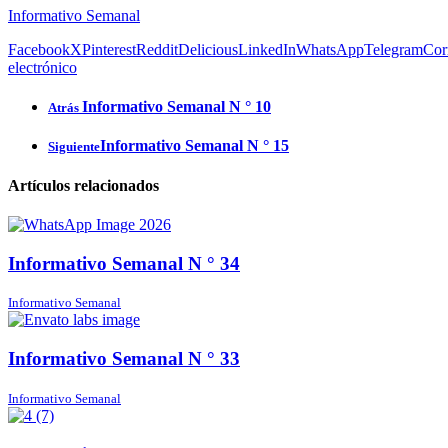
Informativo Semanal
Facebook
X
Pinterest
Reddit
Delicious
LinkedIn
WhatsApp
Telegram
Cor
electrónico
Informativo Semanal N ° 10
Atrás
Informativo Semanal N ° 15
Siguiente
Artículos relacionados
Informativo Semanal N ° 34
Informativo Semanal
Informativo Semanal N ° 33
Informativo Semanal