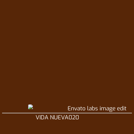
Me convertiré en un profesional en Desarrollo de
Software, capaz de crear sistemas informáticos
con herramientas y lenguajes de programación;
construir e implementar software para
computadoras y dispositivos móviles;
implementar sistemas de ciberseguridad para
salvaguardar la información digital; diseñar
aplicaciones multimedia y portales web
corporativos; realizar mantenimiento y
reparación de computadoras.