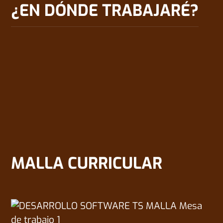
¿EN DÓNDE TRABAJARÉ?
Empresas o instituciones como técnico de
sistemas y redes.
Diseñador de software multimedia y portales
web.
Jefe de mantenimiento de sistemas informáticos.
Instituciones educativas como docente de
computación, TICs, y asignaturas afines.
MALLA CURRICULAR