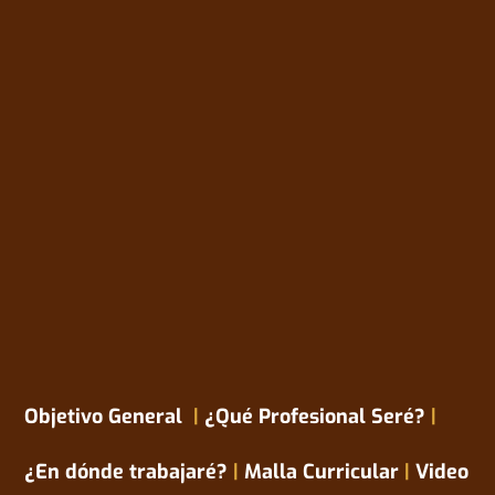
He leído y acepto los
Términos y
Condiciones
Solicitar Información
Objetivo General
|
¿Qué Profesional Seré?
|
¿En dónde trabajaré?
|
Malla Curricular
|
Video