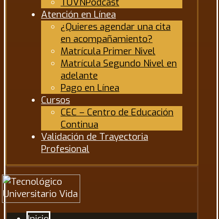
TUVNPodcast
Atención en Línea
¿Quieres agendar una cita
en acompañamiento?
Matrícula Primer Nivel
Matrícula Segundo Nivel en
adelante
Pago en Línea
Cursos
CEC – Centro de Educación
Continua
Validación de Trayectoria
Profesional
Inicio