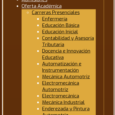
Oferta Académica
Carreras Presenciales
Enfermería
Educación Básica
Educación Inicial
Contabilidad y Asesoría
Tributaria
Docencia e Innovación
Educativa
Automatización e
Instrumentación
Mecánica Automotriz
Electromecánica
Automotriz
Electromecánica
Mecánica Industrial
Enderezada y Pintura