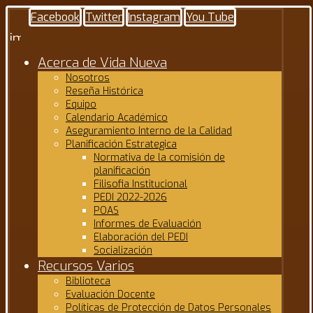
Facebook
Twitter
Instagram
You Tube
Acerca de Vida Nueva
Nosotros
Reseña Histórica
Equipo
Calendario Académico
Aseguramiento Interno de la Calidad
Planificación Estrategica
Normativa de la comisión de
planificación
Filisofia Institucional
PEDI 2022-2026
POAS
Informes de Evaluación
Elaboración del PEDI
Socialización
Recursos Varios
Biblioteca
Evaluación Docente
Políticas de Protección de Datos Personales