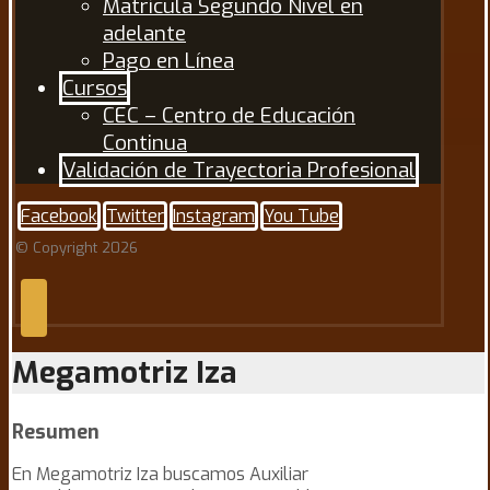
Matrícula Segundo Nivel en
adelante
Pago en Línea
Cursos
CEC – Centro de Educación
Continua
Validación de Trayectoria Profesional
Facebook
Twitter
Instagram
You Tube
© Copyright 2026
Megamotriz Iza
Resumen
En Megamotriz Iza buscamos Auxiliar