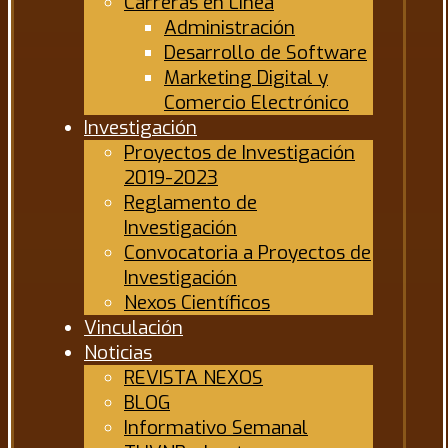
Carreras en Línea
Administración
Desarrollo de Software
Marketing Digital y
Comercio Electrónico
Investigación
Proyectos de Investigación
2019-2023
Reglamento de
Investigación
Convocatoria a Proyectos de
Investigación
Nexos Científicos
Vinculación
Noticias
REVISTA NEXOS
BLOG
Informativo Semanal