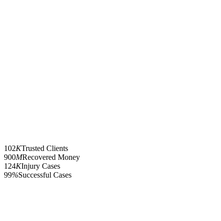
102
K
Trusted Clients
900
M
Recovered Money
124
K
Injury Cases
99
%
Successful Cases