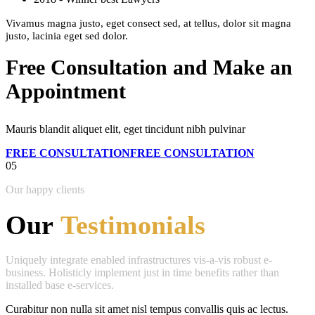
Vivamus magna justo, eget consect sed, at tellus, dolor sit magna
justo, lacinia eget sed dolor.
Free Consultation and Make an
Appointment
Mauris blandit aliquet elit, eget tincidunt nibh pulvinar
FREE CONSULTATION
FREE CONSULTATION
05
Our happy clients
Our
Testimonials
Uniquely integrate enabled infrastructures vis-a-vis robust e-
business. Holisticly implement just in time benefits rather than
installed base e-services.
Curabitur non nulla sit amet nisl tempus convallis quis ac lectus.