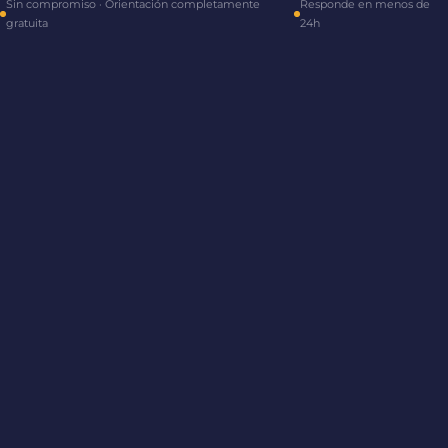
Sin compromiso · Orientación completamente
Responde en menos de
gratuita
24h